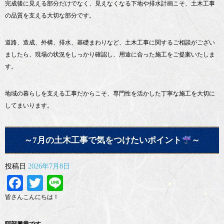
完成後に見える部分だけでなく、見えなくなる下地や排水計画こそ、土木工事
の品質を支える大切な部分です。
道路、造成、外構、排水、基礎まわりなど、土木工事に関するご相談がござい
ましたら、現場の状況をしっかり確認し、用途に合った施工をご提案いたしま
す。
地域の暮らしを支える工事だからこそ、専門性を活かした丁寧な施工を大切に
してまいります。
～7月の土木工事で気をつけたいポイント
～
投稿日
2026年7月8日
Facebook
Twitter
Line
皆さんこんにちは！
阿部興業です。