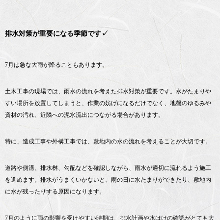
排水対策が重要になる季節です✓
7月は急な大雨が降ることもあります。
土木工事の現場では、雨水の流れを考えた排水対策が重要です。水がたまりや
すい場所を放置してしまうと、作業の妨げになるだけでなく、地盤のゆるみや
資材の汚れ、近隣への泥水流出につながる場合があります。
特に、造成工事や外構工事では、敷地内の水の流れを考えることが大切です。
道路や側溝、排水桝、勾配などを確認しながら、雨水が適切に流れるよう施工
を進めます。排水がうまくいかないと、雨の日に水たまりができたり、敷地内
に水が残ったりする原因になります。
7月のように雨の影響を受けやすい時期は、排水計画や水はけの確認がとても大